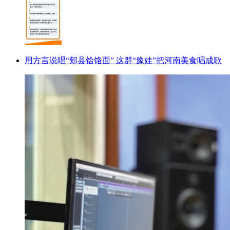
用方言说唱“郏县饸饹面” 这群“豫娃”把河南美食唱成歌