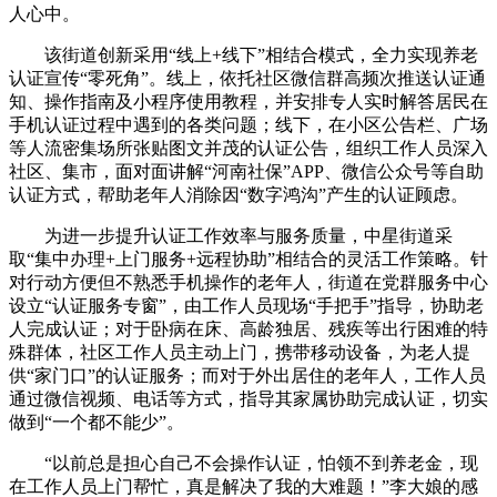
人心中。
该街道创新采用“线上+线下”相结合模式，全力实现养老
认证宣传“零死角”。线上，依托社区微信群高频次推送认证通
知、操作指南及小程序使用教程，并安排专人实时解答居民在
手机认证过程中遇到的各类问题；线下，在小区公告栏、广场
等人流密集场所张贴图文并茂的认证公告，组织工作人员深入
社区、集市，面对面讲解“河南社保”APP、微信公众号等自助
认证方式，帮助老年人消除因“数字鸿沟”产生的认证顾虑。
为进一步提升认证工作效率与服务质量，中星街道采
取“集中办理+上门服务+远程协助”相结合的灵活工作策略。针
对行动方便但不熟悉手机操作的老年人，街道在党群服务中心
设立“认证服务专窗”，由工作人员现场“手把手”指导，协助老
人完成认证；对于卧病在床、高龄独居、残疾等出行困难的特
殊群体，社区工作人员主动上门，携带移动设备，为老人提
供“家门口”的认证服务；而对于外出居住的老年人，工作人员
通过微信视频、电话等方式，指导其家属协助完成认证，切实
做到“一个都不能少”。
“以前总是担心自己不会操作认证，怕领不到养老金，现
在工作人员上门帮忙，真是解决了我的大难题！”李大娘的感