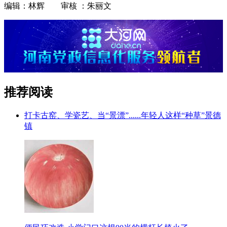
编辑：林辉 审核 ：朱丽文
推荐阅读
打卡古窑、学瓷艺、当“景漂”......年轻人这样“种草”景德
镇