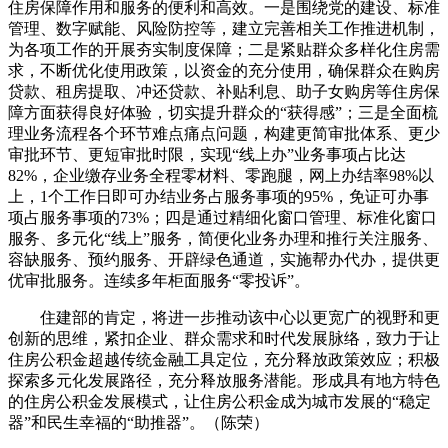
住房保障作用和服务的便利和高效。一是围绕党的建设、标准
管理、数字赋能、风险防控等，建立完善相关工作推进机制，
为各项工作的开展夯实制度保障；二是紧贴群众多样化住房需
求，不断优化使用政策，以资金的充分使用，确保群众在购房
贷款、租房提取、冲还贷款、补贴利息、助子女购房等住房保
障方面获得良好体验，切实提升群众的“获得感”；三是全面梳
理业务流程各个环节难点痛点问题，构建更简审批体系、更少
审批环节、更短审批时限，实现“线上办”业务事项占比达
82%，企业缴存业务全程零材料、零跑腿，网上办结率98%以
上，1个工作日即可办结业务占服务事项的95%，免证可办事
项占服务事项的73%；四是通过精细化窗口管理、标准化窗口
服务、多元化“线上”服务，简便化业务办理和推行关注服务、
容缺服务、预约服务、开辟绿色通道，实施帮办代办，提供更
优审批服务。连续多年柜面服务“零投诉”。
住建部的肯定，将进一步推动该中心以更宽广的视野和更
创新的思维，紧扣企业、群众需求和时代发展脉络，致力于让
住房公积金超越传统金融工具定位，充分释放政策效应；积极
探索多元化发展路径，充分释放服务潜能。形成具有地方特色
的住房公积金发展模式，让住房公积金成为城市发展的“稳定
器”和民生幸福的“助推器”。（陈荣）