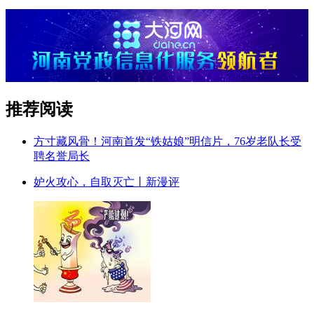
推荐阅读
方寸藏风骨！河南首发“铁姑娘”明信片，76岁老队长受
聘名誉局长
妒火攻心，自取灭亡丨新漫评