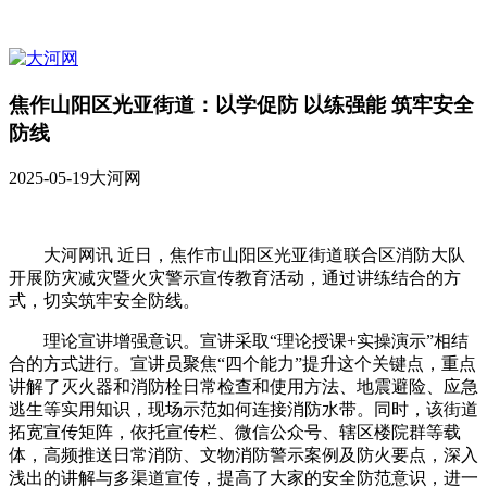
焦作山阳区光亚街道：以学促防 以练强能 筑牢安全
防线
2025-05-19
大河网
大河网讯 近日，焦作市山阳区光亚街道联合区消防大队
开展防灾减灾暨火灾警示宣传教育活动，通过讲练结合的方
式，切实筑牢安全防线。
理论宣讲增强意识。宣讲采取“理论授课+实操演示”相结
合的方式进行。宣讲员聚焦“四个能力”提升这个关键点，重点
讲解了灭火器和消防栓日常检查和使用方法、地震避险、应急
逃生等实用知识，现场示范如何连接消防水带。同时，该街道
拓宽宣传矩阵，依托宣传栏、微信公众号、辖区楼院群等载
体，高频推送日常消防、文物消防警示案例及防火要点，深入
浅出的讲解与多渠道宣传，提高了大家的安全防范意识，进一