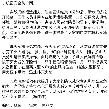
步织密安全防护网。
实战演练锻造能力。理论宣讲结束10分钟后，疏散演练拉
开帷幕。工作人员使用专业烟雾模拟装置，真实还原火灾现场
环境。随着警报声响起，参演人员在消防员指导下，用湿毛巾
捂住口鼻，低姿快速通过烟雾区域，有序撤离至指定安全地
点。演练全程紧张有序，进一步提高了大家的自防自救和应急
处置能力。
真火实操淬炼本领。灭火实践演练环节，消防宣讲员首先
示范了灭火器“提、拔、握、压”的正确使用方法，随后参训人
员分组进行实战操作。面对燃烧的火源，参训人员沉着冷静，
拔下灭火器的保险销，一只手握住喷管前端，另一只手提起灭
火器提把，在距离火源2-3米的上风向位置，瞄准火源根部，
用力压下手柄，迅速扑灭火情。
此次演练活动有效提升了大家的防灾减灾意识和综合应急
能力。光亚街道将常态化开展防灾减灾宣传教育活动，进一步
推动居民共同参与安全治理，以实际行动守护辖区安全，切实
筑牢安全防线。（杨佳佳）
编辑：林辉 审核 ：朱丽文