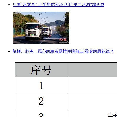
巧做“水文章” 上半年杭州环卫用“第二水源”超四成
脑梗、肺炎、冠心病患者霸榜住院前三 看啥病最花钱？