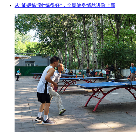
从“能锻炼”到“练得好”，全民健身悄然进阶上新