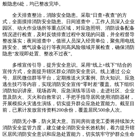
般隐患6处，均已整改完毕。
全天排查整治，消除安全隐患。采取“日查+夜查”的方
式，全面摸排消防安全隐患。日间巡查中，工作人员深入企业
园区、动火作业场所等重点区域，对应急照明、消防设备配备
情况进行检查，及时反馈排查过程中发现的问题，并全程督导
整改落实；夜间巡查中，值班人员深入经营单位，聚焦用电线
路安全、燃气设备运行等夜间高风险领域开展检查，确保消防
隐患“发现即处置、整改不过夜”。
多维宣传引导，提升安全意识。采用“线上+线下”结合的
宣传方式，全面提升辖区群众消防安全意识。线上通过 公众
号、居民微信群等平台，定期推送火灾案例、防火知识、应急
逃生技巧等内容，实现消防安全宣传“零时差”覆盖。线下组织
消防知识讲座、现场咨询、应急演练等活动，走进社区、企业
普及防火、灭火和自救常识，手把手指导居民使用消防器材，
开展模拟火灾逃生演练，切实提升群众应急处置能力。截至目
前，已累计发放宣传资料200余份，覆盖居民500余人次。
消防无小事，防火莫大意。百间房街道党工委将持续加大
消防安全监管力度，建立健全消防安全长效机制，着力提升辖
区居民消防安全意识和应急处置能力，切实筑牢守护群众生命