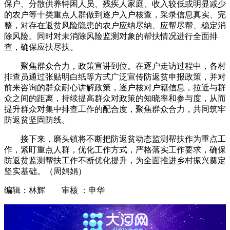
保户、分散供养特困人员、残疾人家庭、收入较低或明显减少
的农户等十类重点人群做到逐户入户核查，采录信息真实、完
整，对存在返贫风险隐患的农户应纳尽纳、应帮尽帮、稳定消
除风险。同时对未消除风险监测对象的帮扶情况进行全面排
查，确保应扶尽扶。
聚焦群众合力，政策宣讲到位。在逐户走访过程中，各村
排查员通过张贴明白纸等方式广泛宣传防返贫申报政策，并对
前来咨询的群众耐心讲解政策，逐户核对户籍信息，拉近与群
众之间的距离，持续提高群众对政策的知晓率和参与度，从而
提升群众对集中排查工作的配合度，聚焦群众合力，共同筑牢
防返贫坚固防线。
接下来，磨头镇将不断把防返贫动态监测帮扶作为重点工
作，紧盯重点人群，优化工作方式，严格落实工作要求，确保
防返贫监测帮扶工作不断优化提升，为全面推进乡村振兴奠定
坚实基础。（周娟娟）
编辑：林辉 审核 ：申华