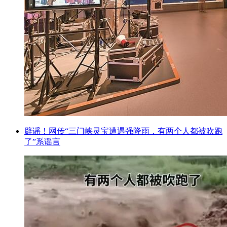
辟谣！网传“三门峡灵宝遭遇强降雨，有两个人都被吹跑
了”系谣言