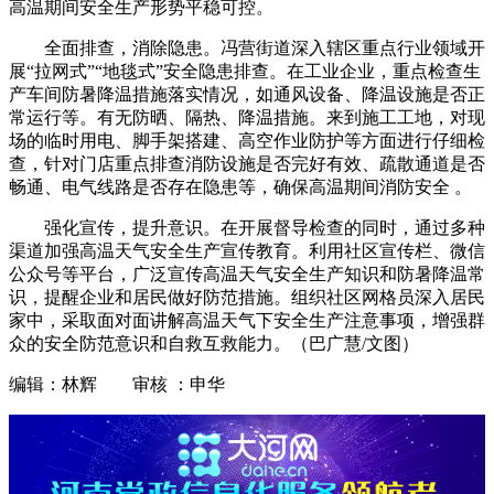
高温期间安全生产形势平稳可控。
全面排查，消除隐患。冯营街道深入辖区重点行业领域开
展“拉网式”“地毯式”安全隐患排查。在工业企业，重点检查生
产车间防暑降温措施落实情况，如通风设备、降温设施是否正
常运行等。有无防晒、隔热、降温措施。来到施工工地，对现
场的临时用电、脚手架搭建、高空作业防护等方面进行仔细检
查，针对门店重点排查消防设施是否完好有效、疏散通道是否
畅通、电气线路是否存在隐患等，确保高温期间消防安全 。
强化宣传，提升意识。在开展督导检查的同时，通过多种
渠道加强高温天气安全生产宣传教育。利用社区宣传栏、微信
公众号等平台，广泛宣传高温天气安全生产知识和防暑降温常
识，提醒企业和居民做好防范措施。组织社区网格员深入居民
家中，采取面对面讲解高温天气下安全生产注意事项，增强群
众的安全防范意识和自救互救能力。（巴广慧/文图）
编辑：林辉 审核 ：申华