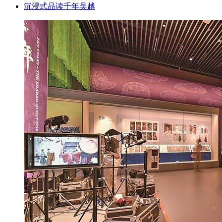
沉浸式品读千年吴越