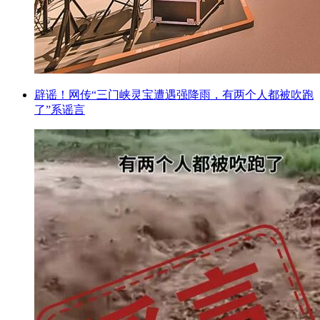
辟谣！网传“三门峡灵宝遭遇强降雨，有两个人都被吹跑
了”系谣言