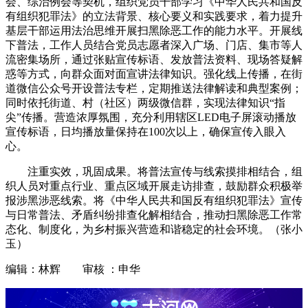
会、综治例会等契机，组织党员干部学习《中华人民共和国反
有组织犯罪法》的立法背景、核心要义和实践要求，着力提升
基层干部运用法治思维开展扫黑除恶工作的能力水平。开展线
下普法，工作人员结合党员志愿者深入广场、门店、集市等人
流密集场所，通过张贴宣传标语、发放普法资料、现场答疑解
惑等方式，向群众面对面宣讲法律知识。强化线上传播，在街
道微信公众号开设普法专栏，定期推送法律解读和典型案例；
同时依托街道、村（社区）两级微信群，实现法律知识“指
尖”传播。营造浓厚氛围，充分利用辖区LED电子屏滚动播放
宣传标语，日均播放量保持在100次以上，确保宣传入眼入
心。
注重实效，巩固成果。将普法宣传与线索摸排相结合，组
织人员对重点行业、重点区域开展走访排查，鼓励群众积极举
报涉黑涉恶线索。将《中华人民共和国反有组织犯罪法》宣传
与日常普法、矛盾纠纷排查化解相结合，推动扫黑除恶工作常
态化、制度化，为乡村振兴营造和谐稳定的社会环境。（张小
玉）
编辑：林辉 审核 ：申华