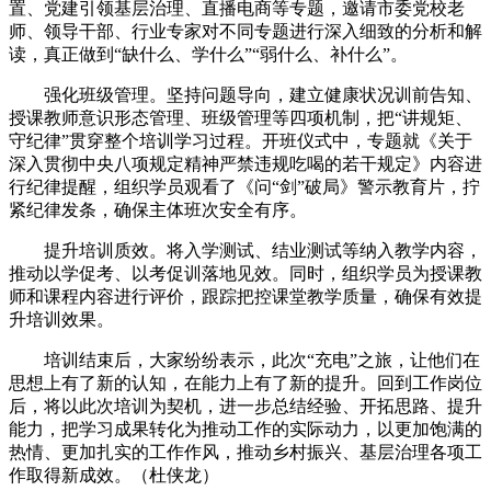
置、党建引领基层治理、直播电商等专题，邀请市委党校老
师、领导干部、行业专家对不同专题进行深入细致的分析和解
读，真正做到“缺什么、学什么”“弱什么、补什么”。
强化班级管理。坚持问题导向，建立健康状况训前告知、
授课教师意识形态管理、班级管理等四项机制，把“讲规矩、
守纪律”贯穿整个培训学习过程。开班仪式中，专题就《关于
深入贯彻中央八项规定精神严禁违规吃喝的若干规定》内容进
行纪律提醒，组织学员观看了《问“剑”破局》警示教育片，拧
紧纪律发条，确保主体班次安全有序。
提升培训质效。将入学测试、结业测试等纳入教学内容，
推动以学促考、以考促训落地见效。同时，组织学员为授课教
师和课程内容进行评价，跟踪把控课堂教学质量，确保有效提
升培训效果。
培训结束后，大家纷纷表示，此次“充电”之旅，让他们在
思想上有了新的认知，在能力上有了新的提升。回到工作岗位
后，将以此次培训为契机，进一步总结经验、开拓思路、提升
能力，把学习成果转化为推动工作的实际动力，以更加饱满的
热情、更加扎实的工作作风，推动乡村振兴、基层治理各项工
作取得新成效。（杜侠龙）