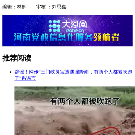
编辑：林辉 审核 ：刘思嘉
推荐阅读
辟谣！网传“三门峡灵宝遭遇强降雨，有两个人都被吹跑
了”系谣言