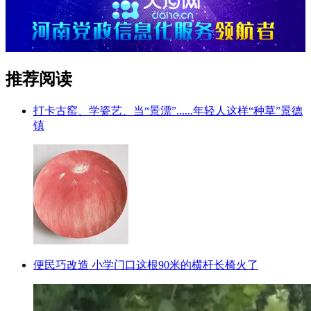
推荐阅读
打卡古窑、学瓷艺、当“景漂”......年轻人这样“种草”景德
镇
便民巧改造 小学门口这根90米的横杆长椅火了