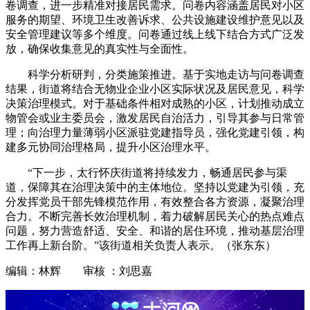
卷调查，进一步精准对接居民需求。问卷内容涵盖居民对小区
服务的期望、环境卫生改善诉求、公共设施建设维护意见以及
安全管理建议等多个维度。问卷通过线上线下结合方式广泛发
放，确保收集意见的真实性与全面性。
科学分析研判，分类施策推进。基于实地走访与问卷调查
结果，街道将结合无物业企业小区实际状况及居民意见，科学
决策治理模式。对于基础条件相对成熟的小区，计划推动成立
物管会或业主委员会，激发居民自治活力，引导其参与日常管
理；向治理力量薄弱小区派驻党建指导员，强化党建引领，构
建多元协同治理格局，提升小区治理水平。
“下一步，太行怀庆街道将持续发力，畅通居民参与渠
道，保障其在治理决策中的主体地位。坚持以党建为引领，充
分发挥党员干部先锋模范作用，有效整合各方资源，凝聚治理
合力。不断完善长效治理机制，着力破解居民关心的热点难点
问题，努力营造舒适、安全、和谐的居住环境，推动基层治理
工作再上新台阶。”该街道相关负责人表示。（张东东）
编辑：林辉 审核 ：刘思嘉