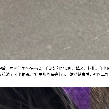
摆放，居民们围坐在一起，手法娴熟地卷叶、填米、捆扎。年长
又拉近了邻里距离。”居民张阿姨笑着说。活动结束后，社区工