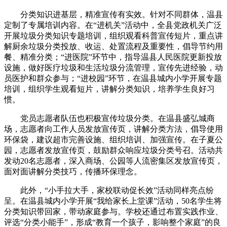
分类知识进基层，精准宣传有实效。针对不同群体，温县
定制了专属培训内容。在“进机关”活动中，全县党政机关广泛
开展垃圾分类知识专题培训，组织观看科普宣传短片，重点讲
解厨余垃圾分类投放、收运、处置流程及重要性，倡导节约用
餐、精准分类；“进医院”环节中，指导温县人民医院更新投放
设施，做好医疗垃圾和生活垃圾分流管理，宣传先进经验，动
员医护和群众参与；“进校园”环节，在温县城内小学开展专题
培训，组织学生观看短片，讲解分类知识，培养学生良好习
惯。
党员志愿者队伍也积极宣传垃圾分类。在温县盛弘城商
场，志愿者向工作人员发放宣传页，讲解分类方法，倡导使用
环保袋，建议超市完善设施、组织培训、加强宣传。在子夏公
园，志愿者发放宣传页，鼓励群众响应垃圾分类号召。活动共
发动20名志愿者，深入商场、公园等人流密集区发放宣传页，
面对面讲解分类技巧，传播环保理念。
此外，“小手拉大手，家校联动促长效”活动同样亮点纷
呈。在温县城内小学开展“我给家长上堂课”活动，50名学生将
分类知识带回家，带动家庭参与。学校还通过布置实践作业、
评选“分类小能手”，形成“教育一个孩子，影响整个家庭”的良