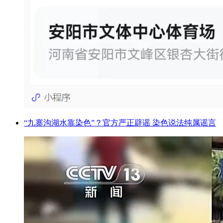
“九寨沟湖水靠染色”？官方严正辟谣 染色说法纯属谣言