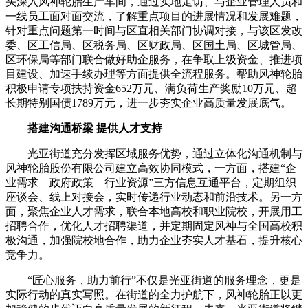
头深入风神轮胎生产车间，通过实地走访、与企业管理人员和
一线员工面对面交流，了解重点项目的进展情况和发展难题，
针对重点问题第一时间与区直相关部门协调对接，与该区发改
委、区工信局、区税务局、区财政局、区国土局、区城管局、
区环保局等部门联合做好助企服务，在争取上级资金、推进项
目建设、加速手续办理等方面提供全流程服务。帮助风神轮胎
积极申请专项扶持资金652万元、满负荷生产奖励10万元、超
长期特别国债1789万元，进一步夯实企业高质量发展底气。
搭建沟通桥梁 提供人才支持
光亚街道充分发挥区域服务优势，通过立体化沟通机制与
风神轮胎股份有限公司建立高效协同模式，一方面，搭建“企
业需求—政府政策—行业资源”三方信息互通平台，定期组织
座谈会、线上对接会，实时传递行业动态和前沿技术。另一方
面，聚焦企业人才需求，联合本地高校和职业院校，开展用工
招聘合作，优化人才招聘渠道，并定期固定风神与全国高校积
极沟通，加强院校地合作，助力企业夯实人才基石，提升核心
竞争力。
“匠心服务，助力前行”不仅是光亚街道的服务理念，更是
实际行动的真实写照。在街道的全力护航下，风神轮胎正以更