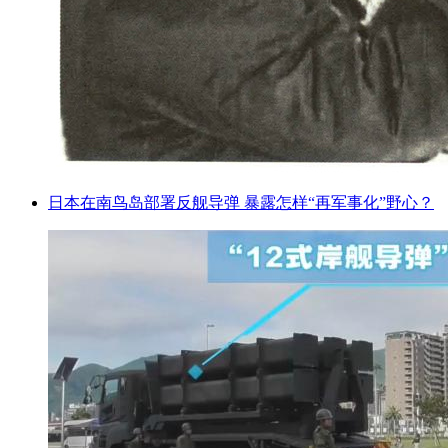
日本在南鸟岛部署反舰导弹 暴露怎样“再军事化”野心？