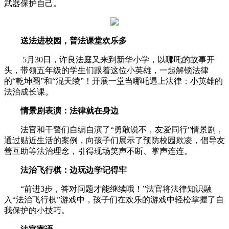
武器保护自己。
送法进校园，普法课堂欢乐多
5月30日，许良法庭又来到新华小学，以哪吒的故事开
头，带领五年级的学生们跟着这位小英雄，一起解锁法律
的“乾坤圈”和“混天绫”！开展一堂当哪吒遇上法律：小英雄的
法治成长课。
情景剧表演：法律就在身边
法官和干警们自编自演了“勇敢说不，友爱同行”情景剧，
通过贴近生活的案例，向孩子们展示了预防校园欺凌，倡导友
善互助等法治理念，引得现场笑声不断、掌声连连。
法治飞行棋：边玩边学记得牢
“前进3步，答对问题才能继续哦！”法官将法律知识融
入“法治飞行棋”游戏中，孩子们在欢乐的游戏中轻松掌握了自
我保护的小技巧。