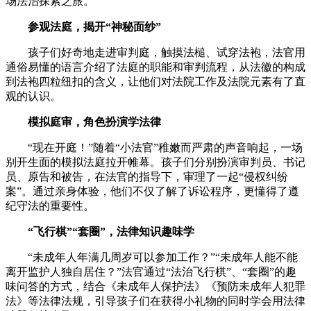
场法治探索之旅。
参观法庭，揭开“神秘面纱”
孩子们好奇地走进审判庭，触摸法槌、试穿法袍，法官用
通俗易懂的语言介绍了法庭的职能和审判流程，从法徽的构成
到法袍四粒纽扣的含义，让他们对法院工作及法院元素有了直
观的认识。
模拟庭审，角色扮演学法律
“现在开庭！”随着“小法官”稚嫩而严肃的声音响起，一场
别开生面的模拟法庭拉开帷幕。孩子们分别扮演审判员、书记
员、原告和被告，在法官的指导下，审理了一起“侵权纠纷
案”。通过亲身体验，他们不仅了解了诉讼程序，更懂得了遵
纪守法的重要性。
“飞行棋”“套圈”，法律知识趣味学
“未成年人年满几周岁可以参加工作？”“未成年人能不能
离开监护人独自居住？”法官通过“法治飞行棋”、“套圈”的趣
味问答的方式，结合《未成年人保护法》《预防未成年人犯罪
法》等法律法规，引导孩子们在获得小礼物的同时学会用法律