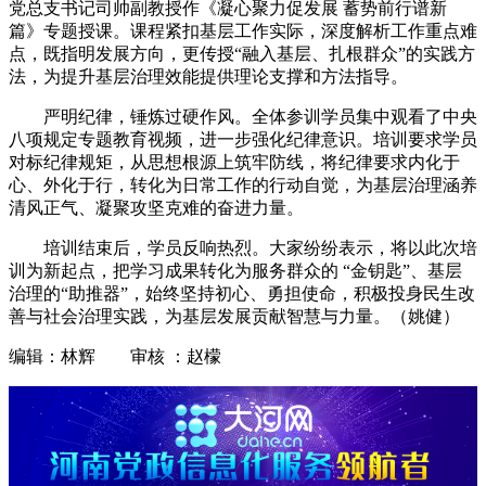
党总支书记司帅副教授作《凝心聚力促发展 蓄势前行谱新
篇》专题授课。课程紧扣基层工作实际，深度解析工作重点难
点，既指明发展方向，更传授“融入基层、扎根群众”的实践方
法，为提升基层治理效能提供理论支撑和方法指导。
严明纪律，锤炼过硬作风。全体参训学员集中观看了中央
八项规定专题教育视频，进一步强化纪律意识。培训要求学员
对标纪律规矩，从思想根源上筑牢防线，将纪律要求内化于
心、外化于行，转化为日常工作的行动自觉，为基层治理涵养
清风正气、凝聚攻坚克难的奋进力量。
培训结束后，学员反响热烈。大家纷纷表示，将以此次培
训为新起点，把学习成果转化为服务群众的 “金钥匙”、基层
治理的“助推器”，始终坚持初心、勇担使命，积极投身民生改
善与社会治理实践，为基层发展贡献智慧与力量。（姚健）
编辑：林辉 审核 ：赵檬