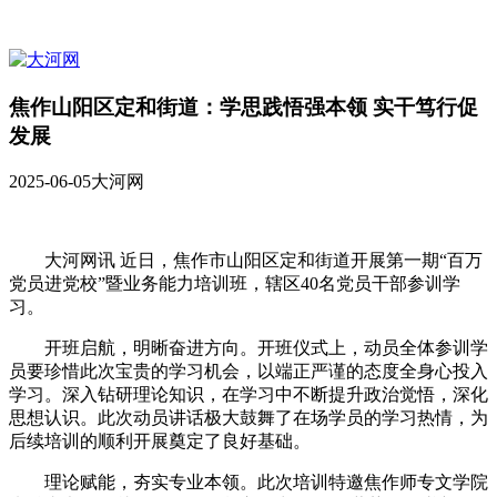
焦作山阳区定和街道：学思践悟强本领 实干笃行促
发展
2025-06-05
大河网
大河网讯 近日，焦作市山阳区定和街道开展第一期“百万
党员进党校”暨业务能力培训班，辖区40名党员干部参训学
习。
开班启航，明晰奋进方向。开班仪式上，动员全体参训学
员要珍惜此次宝贵的学习机会，以端正严谨的态度全身心投入
学习。深入钻研理论知识，在学习中不断提升政治觉悟，深化
思想认识。此次动员讲话极大鼓舞了在场学员的学习热情，为
后续培训的顺利开展奠定了良好基础。
理论赋能，夯实专业本领。此次培训特邀焦作师专文学院