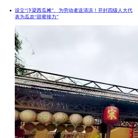
设立“汴梁西瓜摊”、为劳动者送清凉！开封四级人大代
表为瓜农“甜蜜接力”