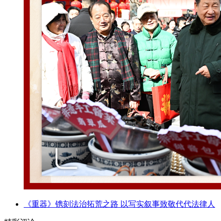
《重器》镌刻法治拓荒之路 以写实叙事致敬代代法律人