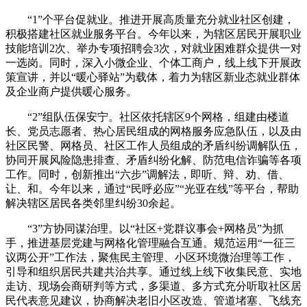
“1”个平台促就业。推进开展高质量充分就业社区创建，
积极搭建社区就业服务平台。今年以来，为辖区居民开展职业
技能培训2次、举办专项招聘会3次，对就业困难群众提供一对
一选岗。同时，深入小微企业、个体工商户，线上线下开展政
策宣讲，并以“暖心驿站”为载体，着力为辖区新业态就业群体
及企业商户提供暖心服务。
“2”组队伍保安宁。社区依托辖区9个网格，组建由楼道
长、党员志愿者、热心居民组成的网格服务应急队伍，以及由
社区民警、网格员、社区工作人员组成的矛盾纠纷调解队伍，
协同开展风险隐患排查、矛盾纠纷化解、防范电信诈骗等各项
工作。同时，创新推出“六步”调解法，即听、辩、劝、借、
让、和。今年以来，通过“民呼必应”“光亚在线”等平台，帮助
解决辖区居民各类邻里纠纷30余起。
“3”方协同谋治理。以“社区+党群议事会+网格员”为抓
手，推进基层党建与网格化管理融合互通。规范运用“一征三
议两公开”工作法，聚焦民主管理、小区环境微治理等工作，
引导和组织居民共建共治共享。通过线上线下收集民意、实地
走访、现场会商研判等方式，多渠道、多方式充分听取社区居
民代表意见建议，协商解决老旧小区改造、管道堵塞、飞线充