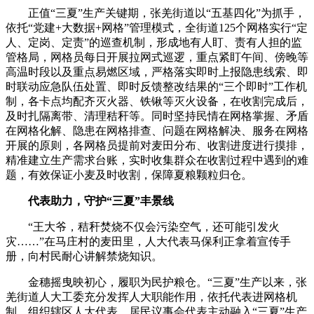
正值“三夏”生产关键期，张羌街道以“五基四化”为抓手，
依托“党建+大数据+网格”管理模式，全街道125个网格实行“定
人、定岗、定责”的巡查机制，形成地有人盯、责有人担的监
管格局，网格员每日开展拉网式巡逻，重点紧盯午间、傍晚等
高温时段以及重点易燃区域，严格落实即时上报隐患线索、即
时联动应急队伍处置、即时反馈整改结果的“三个即时”工作机
制，各卡点均配齐灭火器、铁锹等灭火设备，在收割完成后，
及时扎隔离带、清理秸秆等。同时坚持民情在网格掌握、矛盾
在网格化解、隐患在网格排查、问题在网格解决、服务在网格
开展的原则，各网格员提前对麦田分布、收割进度进行摸排，
精准建立生产需求台账，实时收集群众在收割过程中遇到的难
题，有效保证小麦及时收割，保障夏粮颗粒归仓。
代表助力，守护“三夏”丰景线
“王大爷，秸秆焚烧不仅会污染空气，还可能引发火
灾……”在马庄村的麦田里，人大代表马保利正拿着宣传手
册，向村民耐心讲解禁烧知识。
金穗摇曳映初心，履职为民护粮仓。“三夏”生产以来，张
羌街道人大工委充分发挥人大职能作用，依托代表进网格机
制，组织辖区人大代表、居民议事会代表主动融入“三夏”生产