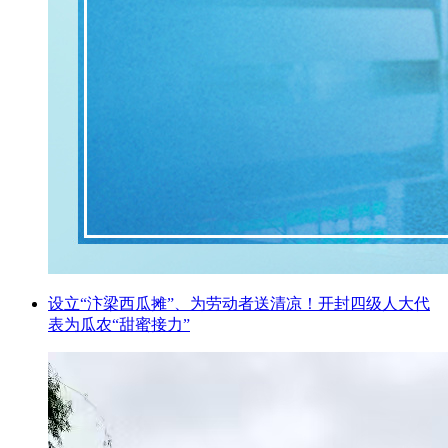
设立“汴梁西瓜摊”、为劳动者送清凉！开封四级人大代
表为瓜农“甜蜜接力”