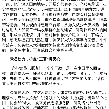
一线，他们深入田间地头，开展亮代表身份、亮服务承诺、亮
实事成效的“三亮”活动，采取“线上+线下”相结合的方式，通
过微信群、悬挂条幅、音频播放等形式，向群众科普禁烧知
识，开展安全隐患排查，重点检查田间地头易燃物清理、隔离
带等情况，对发现的隐患建立台账，从源头减少火灾风险。同
时运用人大代表二维码收集群众意见建议，针对反映强烈的问
题，形成专项建议，并主动对接种粮大户建立一对一联络机
制，动态掌握麦田成熟进度，确保群众诉求事事有回音、件件
有落实，切实把人大制度优势转化为保障粮食安全的治理效
能，使金色麦浪真正变成群众的幸福希望。
党员助力，护航“三夏”暖民心
“这些党员志愿者们一个个干劲十足，在麦田里来回穿
梭，谁家缺人手、哪台机器出问题，只要喊一嗓子，他们立马
冲上去帮忙，从不喊累，精神得很，帮了村里的大忙。”该街
道大渠河村党支部书记翟艳利表示。
温情暖人心。在这麦熟之际，张羌街道依托“1+N”基层治
理模式，充分发挥党组织引领下的群众组织优势，统筹38个社
团、协会500余人，成立党员志愿服务队，针对各村外出务工
人员和年老体弱、行动不便、缺少劳动力等特殊群体，他们按