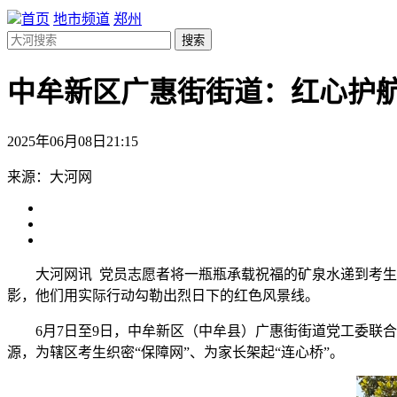
首页
地市频道
郑州
搜索
中牟新区广惠街街道：红心护航
2025年06月08日21:15
来源：大河网
大河网讯 党员志愿者将一瓶瓶承载祝福的矿泉水递到考
影，他们用实际行动勾勒出烈日下的红色风景线。
6月7日至9日，中牟新区（中牟县）
广惠街街道党工委联合
源，为辖区考生织密“保障网”、为家长架起“连心桥”。