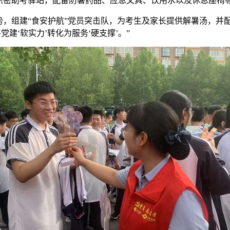
织密助考驿站，配备防暑药品、应急文具、饮用水以及休息座椅等
势，组建“食安护航”党员突击队，为考生及家长提供解暑汤，并
建‘软实力’转化为服务‘硬支撑’。”