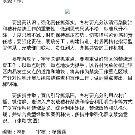
禁烧工作。
要提高认识，强化责任抓落实。各村要充分认清污染防治
和秸秆禁烧工作的重要性，做到思想只紧不松、标准只升不
降、力度只增不减，时刻保持高压态势，切实增强紧迫感和责
任感；要强化责任、明确分工，构建街道、村居网格化指导监
管体系，形成部门联动、责任到人、齐抓共管的工作机制。
要靶向攻坚，牢守关键抓重点。要着重做好辖区的禁烧巡
查工作，以重点时段、重点地块为抓手，以各村为单位梳理辖
区内易发生火点的道路和地块，将其作为禁烧工作重点区域，
有针对性地开展后续禁烧巡查和宣传工作，做到重点突出、目
标明确。
要多措并举，宣传引导抓氛围。各村要充分利用农村广
播、微信群、走访入户发放秸秆禁烧和综合利用明白卡等方式
广泛宣传秸秆禁烧意义、综合利用途径、禁烧政策和法律法
规，并结合典型经验和案例释法，多措并举强化群众禁烧意
识。（张颖/文图）
编辑：林辉 审核 ：杨露露