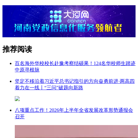
推荐阅读
百名海外华校校长赴豫考察结硕果！124名华校师生踏迹
中原寻根脉
坚定不移沿着习近平总书记指引的方向奋勇前进·两高四
着力在一线丨“三问”破题向新路
八项重点工作！2026年上半年全省发展改革形势通报会
召开