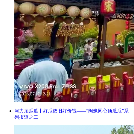
河力顶瓜瓜丨好瓜依旧好价钱——“闽豫同心顶瓜瓜”系
列报道之二