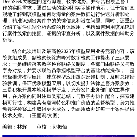
DeepSeek大模型的运行原理、技术优势。并结合检察监督工
作的实际需求，通过生动的案例和实际操作演示，让干警们直
观地了解到该模型如何对海量的案件数据进行快速分析和处
理，精准识别出案件中的关键信息和潜在问题。同时，还重点
介绍了案件识别分析系统的具体应用，包括如何利用该系统进
行案件线索的挖掘、证据的审查分析，以及案件数据的辅助分
析等。
结合此次培训及最高检2025年模型应用业务竞赛内容，该
院党组成员、副检察长徐志峰对数字检察工作提出了三点要
求：一是继续落实数字检察联络员制度，各部门由联络员与数
字办对接，并要求联络员掌握模型平台的基础功能操作；二是
积极推进模型应用，建立模型应用跟踪反馈机制，及时总结经
验教训，保证优质模型应用，以切实提升法律监督办案质效；
三是积极开展本地化模型研发，充分发挥业务部门的主导作
用，在办案的同时注重类案总结，与数字办协作配合，探索建
模可行性，构建具有唐河特色和推广价值的监督模型，努力推
动数字检察工作取得更大成效，为高质效办好每一个案件提供
技术支撑。（王丽莉/文图）
编辑：林辉 审核 ：孙振恒