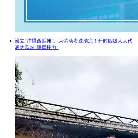
设立“汴梁西瓜摊”、为劳动者送清凉！开封四级人大代
表为瓜农“甜蜜接力”