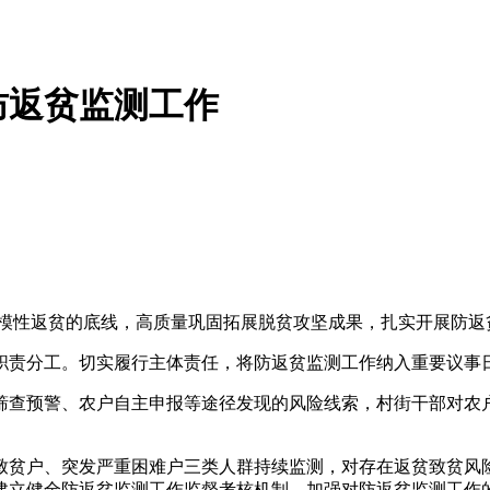
防返贫监测工作
规模性返贫的底线，高质量巩固拓展脱贫攻坚成果，扎实开展防返
职责分工。切实履行主体责任，将防返贫监测工作纳入重要议事
筛查预警、农户自主申报等途径发现的风险线索，村街干部对农户
致贫户、突发严重困难户三类人群持续监测，对存在返贫致贫风
建立健全防返贫监测工作监督考核机制，加强对防返贫监测工作