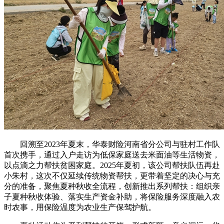
回溯至2023年夏末，华泰财险河南省分公司与驻村工作队
首次携手，通过入户走访为低保家庭送去米面油等生活物资，
以点滴之力帮扶贫困家庭。2025年夏初，该公司帮扶队伍再赴
小朱村，这次不仅延续传统物资帮扶，更带着坚定的决心与充
分的准备，聚焦夏种秋收全流程，创新推出系列帮扶：组织亲
子夏种秋收体验、落实生产资金补助，将保险服务深度融入农
时农事，用保险温度为农业生产保驾护航。