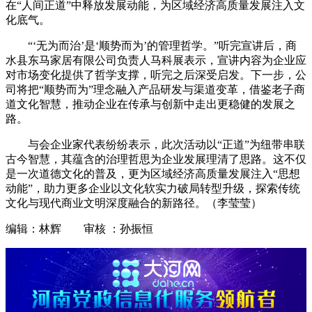
在“人间正道”中释放发展动能，为区域经济高质量发展注入文
化底气。
“‘无为而治’是‘顺势而为’的管理哲学。”听完宣讲后，商
水县东马家居有限公司负责人马科展表示，宣讲内容为企业应
对市场变化提供了哲学支撑，听完之后深受启发。下一步，公
司将把“顺势而为”理念融入产品研发与渠道变革，借鉴老子商
道文化智慧，推动企业在传承与创新中走出更稳健的发展之
路。
与会企业家代表纷纷表示，此次活动以“正道”为纽带串联
古今智慧，其蕴含的治理哲思为企业发展理清了思路。这不仅
是一次道德文化的普及，更为区域经济高质量发展注入“思想
动能”，助力更多企业以文化软实力破局转型升级，探索传统
文化与现代商业文明深度融合的新路径。（李莹莹）
编辑：林辉 审核 ：孙振恒