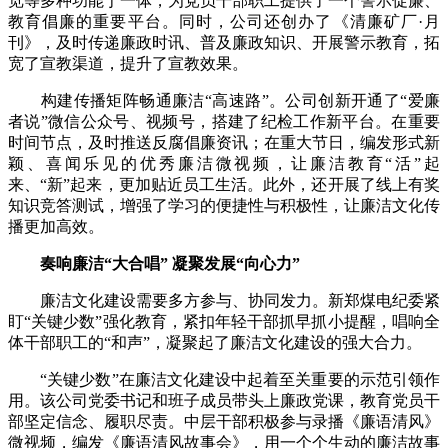
览等多种功能于一体，为党员干部职工提供了一个警示促廉、
教育倡廉的重要平台。同时，公司还创办了《清廉矿厂·月
刊》，及时传递廉政时讯、普及廉政知识、开展警示教育，拓
宽了宣教渠道，提升了宣教效果。
构建传播矩阵畅通廉洁“高速路”。公司创新开通了“爱廉
者说”微信公众号、视频号，搭建了纪检工作新平台。在重要
时间节点，及时推送反腐倡廉资讯；在重大节日，编发形式新
颖、喜闻乐见的优秀廉洁微视频，让廉洁教育“活”起
来、“新”起来，更加贴近员工生活。此外，还开展了线上有奖
知识竞答测试，增强了学习的便捷性与积极性，让廉洁文化传
播更加高效。
奏响廉洁“大合唱” 凝聚发展“向心力”
廉洁文化建设需要多方参与、协同发力。新郑煤电纪委紧
盯“关键少数”强化教育，紧扣年轻干部抓早抓小提醒，唱响全
体干部职工的“和声”，凝聚起了廉洁文化建设的强大合力。
“关键少数”在廉洁文化建设中起着至关重要的示范引领作
用。该公司党委书记和班子成员带头上廉政党课，教育党员干
部坚定信念、履职尽责。中层干部积极参与录播《廉语清风》
微视频，编发《廉语清风故事会》，用一个个生动的廉洁故事