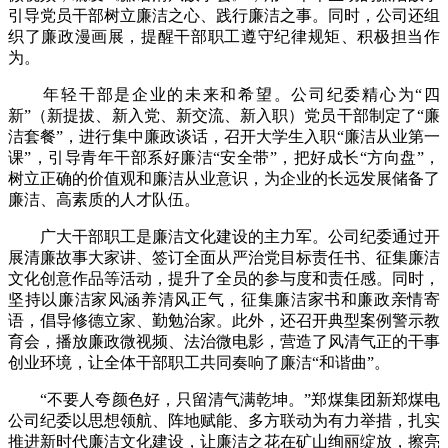
引导党员干部树立廉洁之心、践行廉洁之事。同时，公司还组
织了廉政漫画展，提醒干部职工遵守纪律规矩、积极担当作
为。
年轻干部是企业的未来和希望。公司纪委精心为“四
新”（新提拔、新入党、新交流、新入职）党员干部制定了“廉
洁套餐”，进行集中廉政谈话，召开大学生入职“廉洁从业第一
课”，引导青年干部系好廉洁“安全带”，把好成长“方向盘”，
树立正确的价值观和廉洁从业意识，为企业的长远发展储备了
廉洁、高素质的人才队伍。
广大干部职工是廉洁文化建设的主力军。公司纪委通过开
展清廉故事大家讲、签订全面从严治党目标责任书、征集廉洁
文化创意作品等活动，提升了全员的参与度和责任感。同时，
坚持以廉洁家风涵养清风正气，征集廉洁家书和廉政亲情寄
语，倡导修德立家、勤勉治家。此外，还召开典型案例警示教
育会，播放廉政微视频、法治微电影，营造了风清气正的干事
创业环境，让全体干部职工共同奏响了廉洁“和谐曲”。
“不要人夸颜色好，只留清气满乾坤。”郑煤集团新郑煤电
公司纪委以思想领航、阵地赋能、多方联动为有力举措，扎实
推进新时代廉洁文化建设，让廉洁之花在矿山绚丽绽放，擦亮