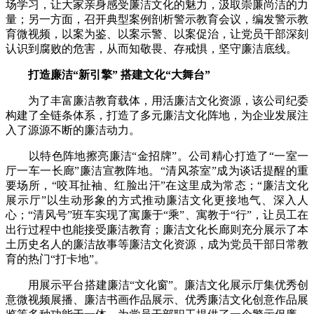
场学习，让大家亲身感受廉洁文化的魅力，汲取崇廉尚洁的力
量；另一方面，召开典型案例剖析警示教育会议，编发警示教
育微视频，以案为鉴、以案示警、以案促治，让党员干部深刻
认识到腐败的危害，从而知敬畏、存戒惧，坚守廉洁底线。
打造廉洁“新引擎” 搭建文化“大舞台”
为了丰富廉洁教育载体，用活廉洁文化资源，该公司纪委
构建了全链条体系，打造了多元廉洁文化阵地，为企业发展注
入了源源不断的廉洁动力。
以特色阵地擦亮廉洁“金招牌”。公司精心打造了“一室一
厅一车一长廊”廉洁宣教阵地。“清风茶室”成为谈话提醒的重
要场所，“咬耳扯袖、红脸出汗”在这里成为常态；“廉洁文化
展示厅”以生动形象的方式推动廉洁文化更接地气、深入人
心；“清风号”班车实现了寓廉于“乘”、寓教于“行”，让员工在
出行过程中也能接受廉洁教育；廉洁文化长廊则充分展示了本
土历史名人的廉洁故事等廉洁文化资源，成为党员干部日常教
育的热门“打卡地”。
用展示平台搭建廉洁“文化窗”。廉洁文化展示厅集优秀创
意微视频展播、廉洁书画作品展示、优秀廉洁文化创意作品展