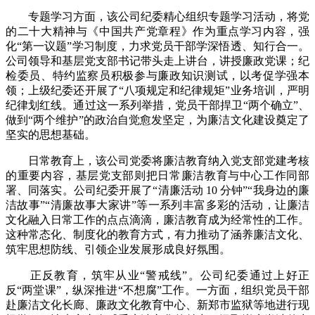
专题学习方面，该公司纪委精心组织专题学习活动，将党
的二十大精神与《中国共产党章程》作为重点学习内容，强
化“第一议题”学习制度，力求党员干部学深悟透、知行合一。
公司领导和基层党支部书记带头走上讲台，讲授廉政党课；纪
检委员、特约监察员积极参与廉政知识测试，以考促学强本
领；上级纪委还开展了“八项规定和纪律规矩”业务培训，严明
纪律划红线。通过这一系列举措，党员干部捍卫“两个确立”、
做到“两个维护”的政治自觉愈发坚定，为廉洁文化建设奠定了
坚实的思想基础。
日常教育上，该公司党委将廉洁教育纳入党支部党建考核
的重要内容，基层党支部则把日常廉洁教育与中心工作同部
署、同落实。公司纪委开展了“清廉活动 10 分钟”“我身边的廉
洁故事”“清廉故事大家讲”等一系列丰富多彩的活动，让廉洁
文化融入日常工作的点点滴滴，廉洁教育成为经常性的工作。
这种常态化、制度化的教育方式，有力推动了涵养廉洁文化、
筑牢思想防线、引领企业发展形成良好氛围。
正反教育，筑牢从业“警戒线”。公司纪委通过上好正
反“两堂课”，纵深推进“不想腐”工作。一方面，组织党员干部
赴廉洁文化长廊、廉政文化教育中心、新郑市监狱等地进行现