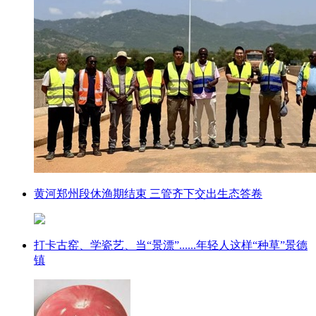
黄河郑州段休渔期结束 三管齐下交出生态答卷
打卡古窑、学瓷艺、当“景漂”......年轻人这样“种草”景德
镇