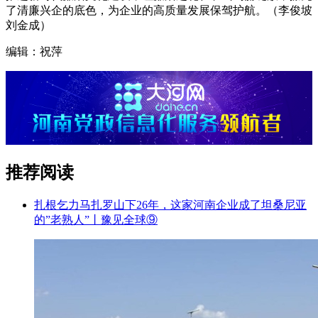
了清廉兴企的底色，为企业的高质量发展保驾护航。（李俊坡
刘金成）
编辑：祝萍
推荐阅读
扎根乞力马扎罗山下26年，这家河南企业成了坦桑尼亚
的”老熟人”丨豫见全球⑨