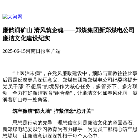
廉韵润矿山 清风筑企魂——郑煤集团新郑煤电公司
廉洁文化建设纪实
2025-06-15
河南日报客户端
“上医治未病”，在党风廉政建设中，预防与宣教往往比事
后雷霆反腐更具深远意义。郑煤集团新郑煤电公司纪委将提升
党员干部“不想腐”的境界作为核心任务，多管齐下、多方联
动，全力打好廉洁教育“组合拳”，让廉洁文化如春风化雨，滋
润着矿山每一处角落。
筑牢廉洁“防火墙” 拧紧信念“总开关”
思想是行动的先导，理想信念则是廉洁文化的坚固基石。
新郑煤电纪委以学习教育为有力抓手，为党员干部精心筑牢思
想堤坝，让廉洁意识深深扎根于每个人心中。