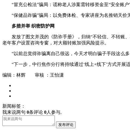
“冒充公检法”骗局：谎称老人涉案需转移资金至“安全账户
“保健品诈骗”骗局：以免费体检、专家讲座为名推销天价
多措并举 织密防护网
发放了图文并茂的《防诈手册》，归纳“不轻信、不转账、
老年客户设置咨询专窗，对大额转账加强风险提示。
“以前总觉得诈骗离自己很远，今天才明白骗子手段这么多
“下一步，中行焦作分行将持续通过‘线上+线下’方式开
编辑：林辉 审核 ：王怡潇
新闻标签：
我来说两句
0
条评论
0
人参与,
发布评论