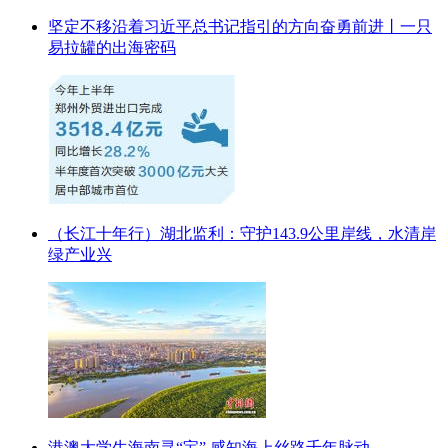
坚定不移沿着习近平总书记指引的方向奋勇前进丨一只
易拉罐的出海密码
（长江十年行）湖北监利：守护143.9公里岸线，水清岸
绿产业兴
港澳大学生海南寻“宝” 感知海上丝路千年脉动