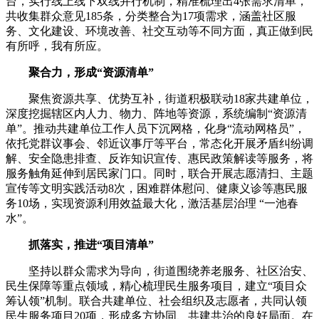
台，实行线上线下双线并行机制，精准梳理出4张需求清单，
共收集群众意见185条，分类整合为17项需求，涵盖社区服
务、文化建设、环境改善、社交互动等不同方面，真正做到民
有所呼，我有所应。
聚合力，形成“资源清单”
聚焦资源共享、优势互补，街道积极联动18家共建单位，
深度挖掘辖区内人力、物力、阵地等资源，系统编制“资源清
单”。推动共建单位工作人员下沉网格，化身“流动网格员”，
依托党群议事会、邻近议事厅等平台，常态化开展矛盾纠纷调
解、安全隐患排查、反诈知识宣传、惠民政策解读等服务，将
服务触角延伸到居民家门口。同时，联合开展志愿清扫、主题
宣传等文明实践活动8次，困难群体慰问、健康义诊等惠民服
务10场，实现资源利用效益最大化，激活基层治理 “一池春
水”。
抓落实，推进“项目清单”
坚持以群众需求为导向，街道围绕养老服务、社区治安、
民生保障等重点领域，精心梳理民生服务项目，建立“项目众
筹认领”机制。联合共建单位、社会组织及志愿者，共同认领
民生服务项目20项，形成多方协同、共建共治的良好局面。在