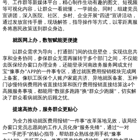
号、工作群等新媒体平台，精心制作生动有趣的图文、短视频
等可视化内容，让群众一看就懂，一学就会。同时，组建党员
宣讲团，深入医院、社区、乡村、企业开展“四进”宣讲活动，
通过发放宣传手册，现场解答，指导操作等方式，以零距离服
务将惠民政策送到群众身边。
就医网上办，数智赋能更便捷
以群众需求为导向，打通部门间的信息壁垒，实现信息共
享和业务协同，参保群众无需再辗转于多个部门之间，不仅能
去医保经办窗口办理业务，还能登录河南政务服务网或支付
宝“豫事办”APP的一件事专区，通过就医费用报销模块完成网
上备案。像职工医保个人账户家庭共济、异地就医备案、五种
门诊慢特病费用跨省直接结算和医疗费用报销直接结算这4个
高频服务事项，都能用“数据多跑路”换“群众少跑腿”，切实解
决了群众看病就医的后顾之忧。
提速高效办，服务群众更贴心
为全力推动就医费用报销“一件事”改革落地见效，该局经
办窗口党员志愿岗的工作人员化身“服务先锋”，通过“一对
一”“手把手”的贴心指导，帮助群众熟练使用手机“豫事