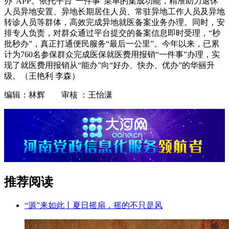
办”APP。依托平台“一件事”菜单的集成功能，精准助力退休
人员异地安置、异地长期居住人员、常驻异地工作人员及异地
转诊人员等群体，高效完成异地就医备案业务办理。同时，安
排专人负责，对群众通过平台提交的备案信息即时受理，“秒
批秒办”，真正打通便民服务“最后一公里”。今年以来，已累
计为760名参保群众完成医保就医费用报销“一件事”办理，实
现了就医费用报销从“能办”向“好办、快办、优办”的华丽升
级。（王艳利 李森）
编辑：林辉 审核 ：王怡潇
推荐阅读
“源”来如此丨夏日摇扇，摇的不只是风