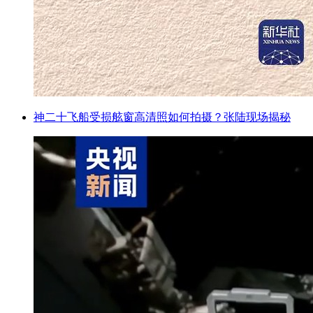
神二十飞船受损舷窗高清照如何拍摄？张陆现场揭秘