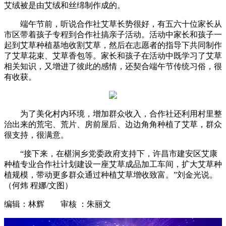
艾绒被是由艾绒和丝绵制作成的。
端午节前，听说合作社艾草长势很好，有五六十位家长从
市区带着孩子专程到合作社搞亲子活动。活动中家长和孩子一
起到艾草种植基地收割艾草，然后在志愿者的指导下共同制作
了艾草花束、艾草香包等。家长和孩子在活动中既学习了艾草
相关知识，又增进了彼此的感情，还契合端午节传统习俗，很
有收获。
为了美化村内环境，增加群众收入，合作社还利用村里整
治出来的荒宅、荒片、房前屋后、边边角角种植了艾草，群众
很支持，很满意。
“接下来，在椹涧乡党委政府支持下，许昌市建安区艾康
种植专业合作社计划建设一座艾草成品加工车间，扩大艾草种
植规模，带动更多群众通过种植艾草增收致富。”刘金光说。
（何炜 程娜/文图）
编辑：林辉 审核 ：朱丽文