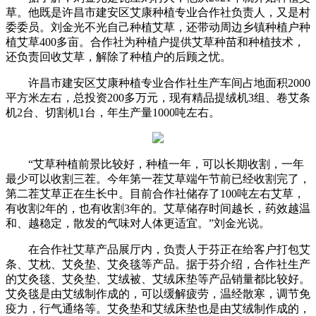
草。他既是许昌市建安区艾康种植专业合作社负责人，又是村
委委员。刘金光不光自己种植艾草，还带动周边乡镇种植户种
植艾草400多亩。合作社为种植户提供艾草种苗和种植技术，
还负责回收艾草，解除了种植户的后顾之忧。
许昌市建安区艾康种植专业合作社生产车间占地面积2000
平方米左右，总投资200多万元，现有精品提绒机3组、卷艾条
机2台、切割机1台，年生产量1000吨左右。
“艾草种植前景比较好，种植一年，可以长期收割，一年
最少可以收割三茬。今年第一茬艾草端午节前已经收割完了，
第二茬艾草正在生长中。目前合作社储存了100吨左右艾草，
有收割2年的，也有收割3年的。艾草储存时间越长，药效越温
和、越稳定，散发的气味对人体更适宜。”刘金光说。
在合作社艾草产品展厅内，负责人于芬正在给客户打包艾
条、艾枕、艾灸垫、艾灸毯等产品。据于芬介绍，合作社生产
的艾灸毯、艾灸垫、艾绒被、艾绒床垫等产品销量都比较好。
艾灸毯是由艾绒制作成的，可以缓解疲劳，温经散寒，调节免
疫力，行气通络等。艾灸垫和艾绒床垫也是由艾绒制作成的，