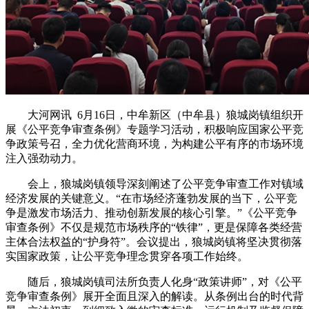
大河网讯 6月16日，中牟新区（中牟县）狼城岗镇组织开
展《公平竞争审查条例》专题学习活动，积极响应国家公平竞
争政策号召，全力优化营商环境，为构建公平有序的市场环境
注入强劲动力。
会上，狼城岗镇领导深刻阐述了公平竞争审查工作对镇域
经济发展的关键意义。“在市场经济蓬勃发展的当下，公平竞
争是激发市场活力、推动创新发展的核心引擎。”《公平竞争
审查条例》不仅是规范市场秩序的“铁律”，更是保障各类经营
主体合法权益的“护身符”。会议提出，狼城岗镇将坚决贯彻落
实国家政策，让公平竞争理念贯穿各项工作始终。
随后，狼城岗镇司法所负责人化身“政策讲师”，对《公平
竞争审查条例》展开全面且深入的解读。从条例出台的时代背