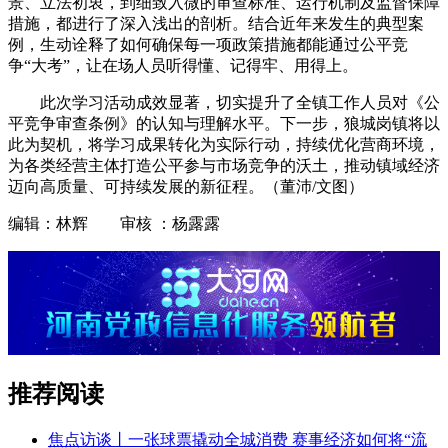
景、立法初衷，到细致入微的审查标准、运行机制及监督保障
措施，都进行了深入浅出的剖析。结合近年来发生的典型案
例，生动诠释了如何确保每一项政策措施都能通过公平竞
争“大考”，让在场人员听得懂、记得牢、用得上。
此次学习活动成效显著，切实提升了全镇工作人员对《公
平竞争审查条例》的认知与理解水平。下一步，狼城岗镇将以
此为契机，将学习成果转化为实际行动，持续优化营商环境，
为各类经营主体打造公平参与市场竞争的沃土，推动镇域经济
迈向高质量、可持续发展的新征程。（董沛/文图）
编辑：林辉 审核 ：杨露露
推荐阅读
焦点访谈丨一张球票撬动全城消费 赛事经济如何将“流