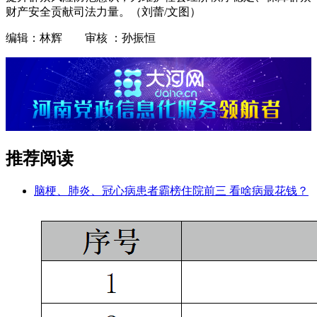
财产安全贡献司法力量。（刘蕾/文图）
编辑：林辉 审核 ：孙振恒
推荐阅读
脑梗、肺炎、冠心病患者霸榜住院前三 看啥病最花钱？