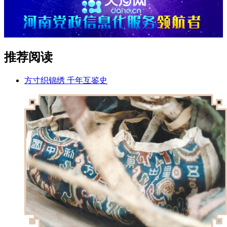
推荐阅读
方寸织锦绣 千年互鉴史