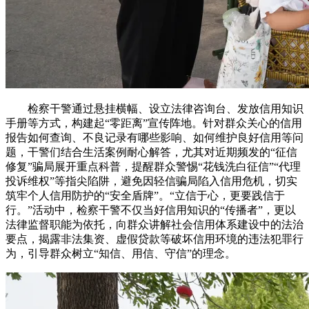
检察干警通过悬挂横幅、设立法律咨询台、发放信用知识
手册等方式，构建起“零距离”宣传阵地。针对群众关心的信用
报告如何查询、不良记录有哪些影响、如何维护良好信用等问
题，干警们结合生活案例耐心解答，尤其对近期频发的“征信
修复”骗局展开重点科普，提醒群众警惕“花钱洗白征信”“代理
投诉维权”等指尖陷阱，避免因轻信骗局陷入信用危机，切实
筑牢个人信用防护的“安全盾牌”。“立信于心，更要践信于
行。”活动中，检察干警不仅当好信用知识的“传播者”，更以
法律监督职能为依托，向群众讲解社会信用体系建设中的法治
要点，揭露非法集资、虚假贷款等破坏信用环境的违法犯罪行
为，引导群众树立“知信、用信、守信”的理念。