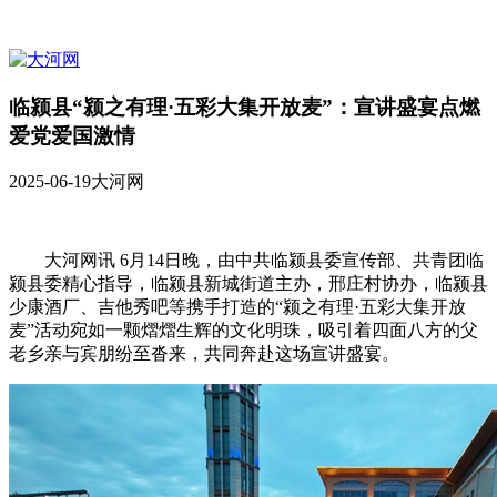
临颍县“颍之有理·五彩大集开放麦”：宣讲盛宴点燃
爱党爱国激情
2025-06-19
大河网
大河网讯 6月14日晚，由中共临颍县委宣传部、共青团临
颍县委精心指导，临颍县新城街道主办，邢庄村协办，临颍县
少康酒厂、吉他秀吧等携手打造的“颍之有理·五彩大集开放
麦”活动宛如一颗熠熠生辉的文化明珠，吸引着四面八方的父
老乡亲与宾朋纷至沓来，共同奔赴这场宣讲盛宴。