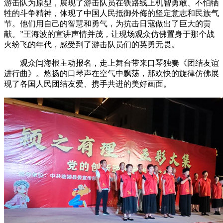
游击队为原型，展现了游击队员在铁路线上机智勇敢、不怕牺
牲的斗争精神，体现了中国人民抵御外侮的坚定意志和民族气
节。他们用自己的智慧和勇气，为抗击日寇做出了巨大的贡
献。”王海波的宣讲声情并茂，让现场观众仿佛置身于那个战
火纷飞的年代，感受到了游击队员们的英勇无畏。
观众闫海根主动报名，走上舞台带来口琴独奏《团结友谊
进行曲》。悠扬的口琴声在空气中飘荡，那欢快的旋律仿佛展
现了各国人民团结友爱、携手共进的美好画面。