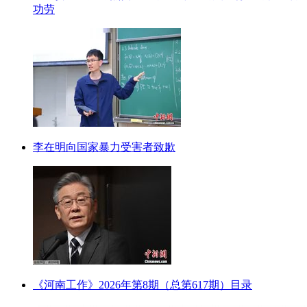
功劳
李在明向国家暴力受害者致歉
《河南工作》2026年第8期（总第617期）目录