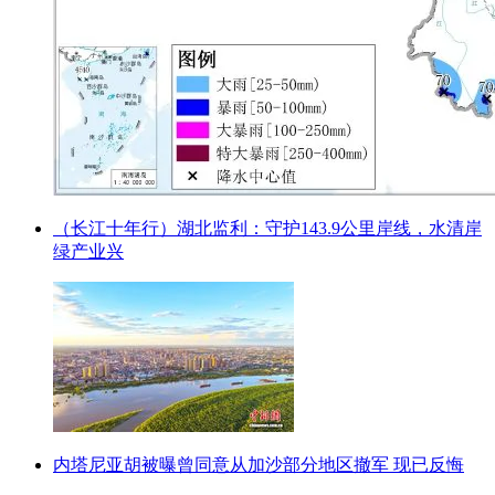
（长江十年行）湖北监利：守护143.9公里岸线，水清岸
绿产业兴
内塔尼亚胡被曝曾同意从加沙部分地区撤军 现已反悔