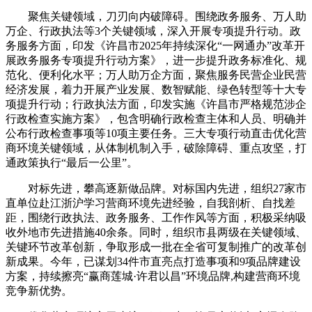
聚焦关键领域，刀刃向内破障碍。围绕政务服务、万人助
万企、行政执法等3个关键领域，深入开展专项提升行动。政
务服务方面，印发《许昌市2025年持续深化“一网通办”改革开
展政务服务专项提升行动方案》，进一步提升政务标准化、规
范化、便利化水平；万人助万企方面，聚焦服务民营企业民营
经济发展，着力开展产业发展、数智赋能、绿色转型等十大专
项提升行动；行政执法方面，印发实施《许昌市严格规范涉企
行政检查实施方案》，包含明确行政检查主体和人员、明确并
公布行政检查事项等10项主要任务。三大专项行动直击优化营
商环境关键领域，从体制机制入手，破除障碍、重点攻坚，打
通政策执行“最后一公里”。
对标先进，攀高逐新做品牌。对标国内先进，组织27家市
直单位赴江浙沪学习营商环境先进经验，自我剖析、自找差
距，围绕行政执法、政务服务、工作作风等方面，积极采纳吸
收外地市先进措施40余条。同时，组织市县两级在关键领域、
关键环节改革创新，争取形成一批在全省可复制推广的改革创
新成果。今年，已谋划34件市直亮点打造事项和9项品牌建设
方案，持续擦亮“赢商莲城·许君以昌”环境品牌,构建营商环境
竞争新优势。