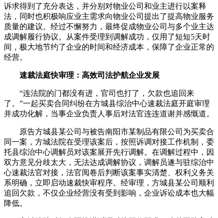
诉求得到了充分表达，并分别对物业公司和业主进行以案释
法，同时也积极响应业主需求向物业公司提出了提高物业服务
质量的建议。经过不懈努力，最终促成物业公司与多个业主达
成调解履行协议。从案件受理到调解成功，仅用了短短5天时
间，极大地节约了企业的时间和经济成本，保障了企业正常的
经营。
速裁法庭快审理：高效司法护航企业发展
“连法院的门都没有进，官司也打了，欠款也追回来
了。”一起买卖合同纠纷在方城县综治中心速裁法庭开庭审理
并成功化解，当事企业负责人事后对法官连连道谢并感慨道。
原告方城县某公司与被告南阳市某制品有限公司为买卖合
同一案，方城法院在受理该案后，按照诉调对接工作机制，委
托县综治中心调解员对该案展开先行调解。在调解过程中，因
双方意见分歧太大，无法达成调解协议，调解员遂与驻综治中
心速裁法官对接，法官阅卷后判断该案事实清楚、权利义务关
系明确，立即启动速裁快审程序。经审理，方城县某公司顺利
追回欠款，不仅企业经营没有受到影响，企业诉讼成本也大幅
降低。