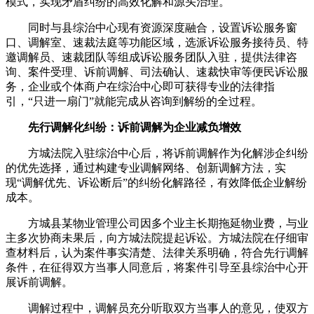
模式，实现矛盾纠纷的高效化解和源头治理。
同时与县综治中心现有资源深度融合，设置诉讼服务窗
口、调解室、速裁法庭等功能区域，选派诉讼服务接待员、特
邀调解员、速裁团队等组成诉讼服务团队入驻，提供法律咨
询、案件受理、诉前调解、司法确认、速裁快审等便民诉讼服
务，企业或个体商户在综治中心即可获得专业的法律指
引，“只进一扇门”就能完成从咨询到解纷的全过程。
先行调解化纠纷：诉前调解为企业减负增效
方城法院入驻综治中心后，将诉前调解作为化解涉企纠纷
的优先选择，通过构建专业调解网络、创新调解方法，实
现“调解优先、诉讼断后”的纠纷化解路径，有效降低企业解纷
成本。
方城县某物业管理公司因多个业主长期拖延物业费，与业
主多次协商未果后，向方城法院提起诉讼。方城法院在仔细审
查材料后，认为案件事实清楚、法律关系明确，符合先行调解
条件，在征得双方当事人同意后，将案件引导至县综治中心开
展诉前调解。
调解过程中，调解员充分听取双方当事人的意见，使双方