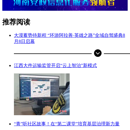
推荐阅读
大漠蓄势待新程 “环游阿拉善·英雄之路”全域自驾盛典8
月8日启幕
江西大件运输监管开启“云上智治”新模式
“青”听社区故事！在“第二课堂”培育基层治理新力量