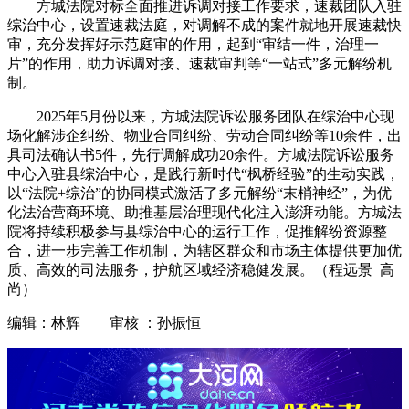
方城法院对标全面推进诉调对接工作要求，速裁团队入驻
综治中心，设置速裁法庭，对调解不成的案件就地开展速裁快
审，充分发挥好示范庭审的作用，起到“审结一件，治理一
片”的作用，助力诉调对接、速裁审判等“一站式”多元解纷机
制。
2025年5月份以来，方城法院诉讼服务团队在综治中心现
场化解涉企纠纷、物业合同纠纷、劳动合同纠纷等10余件，出
具司法确认书5件，先行调解成功20余件。方城法院诉讼服务
中心入驻县综治中心，是践行新时代“枫桥经验”的生动实践，
以“法院+综治”的协同模式激活了多元解纷“末梢神经”，为优
化法治营商环境、助推基层治理现代化注入澎湃动能。方城法
院将持续积极参与县综治中心的运行工作，促推解纷资源整
合，进一步完善工作机制，为辖区群众和市场主体提供更加优
质、高效的司法服务，护航区域经济稳健发展。（程远景 高
尚）
编辑：林辉 审核 ：孙振恒