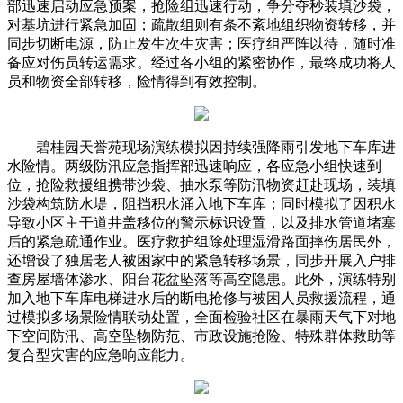
部迅速启动应急预案，抢险组迅速行动，争分夺秒装填沙袋，
对基坑进行紧急加固；疏散组则有条不紊地组织物资转移，并
同步切断电源，防止发生次生灾害；医疗组严阵以待，随时准
备应对伤员转运需求。经过各小组的紧密协作，最终成功将人
员和物资全部转移，险情得到有效控制。
碧桂园天誉苑现场演练模拟因持续强降雨引发地下车库进
水险情。两级防汛应急指挥部迅速响应，各应急小组快速到
位，抢险救援组携带沙袋、抽水泵等防汛物资赶赴现场，装填
沙袋构筑防水堤，阻挡积水涌入地下车库；同时模拟了因积水
导致小区主干道井盖移位的警示标识设置，以及排水管道堵塞
后的紧急疏通作业。医疗救护组除处理湿滑路面摔伤居民外，
还增设了独居老人被困家中的紧急转移场景，同步开展入户排
查房屋墙体渗水、阳台花盆坠落等高空隐患。此外，演练特别
加入地下车库电梯进水后的断电抢修与被困人员救援流程，通
过模拟多场景险情联动处置，全面检验社区在暴雨天气下对地
下空间防汛、高空坠物防范、市政设施抢险、特殊群体救助等
复合型灾害的应急响应能力。