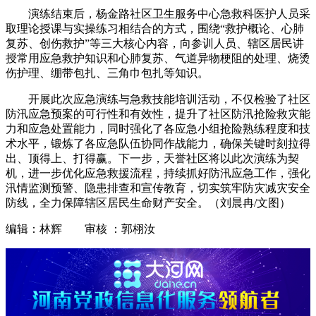
演练结束后，杨金路社区卫生服务中心急救科医护人员采
取理论授课与实操练习相结合的方式，围绕“救护概论、心肺
复苏、创伤救护”等三大核心内容，向参训人员、辖区居民讲
授常用应急救护知识和心肺复苏、气道异物梗阻的处理、烧烫
伤护理、绷带包扎、三角巾包扎等知识。
开展此次应急演练与急救技能培训活动，不仅检验了社区
防汛应急预案的可行性和有效性，提升了社区防汛抢险救灾能
力和应急处置能力，同时强化了各应急小组抢险熟练程度和技
术水平，锻炼了各应急队伍协同作战能力，确保关键时刻拉得
出、顶得上、打得赢。下一步，天誉社区将以此次演练为契
机，进一步优化应急救援流程，持续抓好防汛应急工作，强化
汛情监测预警、隐患排查和宣传教育，切实筑牢防灾减灾安全
防线，全力保障辖区居民生命财产安全。（刘晨冉/文图）
编辑：林辉 审核 ：郭栩汝