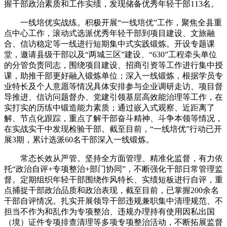
握干部政治素质和工作实绩，发现储备优秀年轻干部113名。
一线培优实战练。积极开展“一线培优”工作，聚焦全县重
点中心工作，滚动式选派优秀年轻干部到项目建设、文旅融
合、信访稳定等一线进行短期集中式实践锻炼。开设专题课
堂，邀请县级干部以及“两城三区”建设、“630”工程牵头单位
的分管负责同志，围绕项目建设、招商引资等工作进行集中授
课，助推干部更好融入锻炼单位；深入一线锻炼，根据学员专
业特长及个人意愿等情况具体安排参与企业调研走访、项目督
导推进、信访问题督办、党建引领基层高效能治理等工作，在
实打实的历练中锻造能力素质；通过嵌入式观察、近距离了
解、节点化跟踪，重点了解干部奋斗精神、斗争本领等情况，
在实战实干中发现检验干部。截至目前，“一线培优”行动已开
展3期，累计选派60名干部深入一线锻炼。
常态长效从严管。坚持全方面管理、精准化监督，有力依
托“政治自评+专项整治+部门协同”，不断强化干部日常管理监
督。定期组织年轻干部围绕作风特长、实绩短板进行自评，重
点捕捉干部政治品质和政治表现，截至目前，已掌握200余名
干部自评情况。扎实开展领导干部违规兼职集中清理规范、不
担当不作为和乱作为专项整治、违规办理持有使用因私出国
（境）证件专项排查清理等多项专项整治活动，不断拓展监督