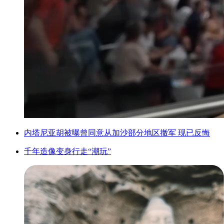
内塔尼亚胡被曝曾同意从加沙部分地区撤军 现已反悔
千年造像变身行走“潮玩”