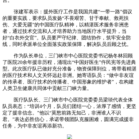
言。
张建军表示：援外医疗工作是我国共建“一带一路”倡议
的重要实践，要求队员发扬“不畏艰苦、甘于奉献、救死扶
伤、大爱无疆”的中国医疗队精神，以精湛医术服务非洲患
者，通过技术交流和人才培养助力当地医疗水平提升，当
好“白衣外交官”。队员要严守纪律、团结协作，筑牢安全防
线，同时承派单位全面落实政策保障，解决队员后顾之忧。
作为队长单位，三门峡市中心医院党委书记杨冬林回顾
了医院20余年援非历程，涌现出“中国好医生”仵民宪等先进典
型。此次医疗队已做好充分准备，物资保障到位，将带着精湛
的医疗技术和人文关怀远赴非洲。她寄语队员：“做中非友谊
的传承者、医疗技术的传播者、中国形象的维护者”，在构建
人类卫生健康共同体中贡献三门峡力量。
医疗队队长、三门峡市中心医院党委委员梁琰代表全体
队员表态：“培训4个月，队员们团结一心，浓厚了感情，更坚
定了援非信念。”他以“莫愁前路无知己，非洲谁人不识
君。”表达必胜信心，承诺带领团队克服困难，圆满完成援非
任务，为中非友谊再添新功。