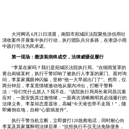
大河网讯 6月21日清晨，南阳市宛城区法院聚焦涉信用社
清收案件开展集中执行行动，执行团队兵分多路，在淅沥小雨
中践行司法为民承诺。
第一现场：撒泼装病终成空，法律威慑促履行
“李某在家吗？我们是宛城区法院执行局。”在细雨笼罩的
黄台岗镇某村，执行干警叩响了被执行人李某的家门。面对询
问，李某家属眼神闪躲，坚称“他一大早就出门了”。然而，仅
两分钟后，李某竟情绪激动地从屋内冲出，打断干警释
法：“你们凭什么抓人？我不在。”该院执行局局长蒋同昌沉着
应对，一面安抚其过激情绪，一面再次清晰阐明其必须履行的
法律义务。李某却态度嚣张，高喊“今天谁也带不走我！”，随
即瘫倒在地，自称“心脏病发作”。
执行干警当机立断，立即拨打120急救电话，同时耐心向
李某及其家属释明法律后果：“抗拒执行不仅无法免除债务，