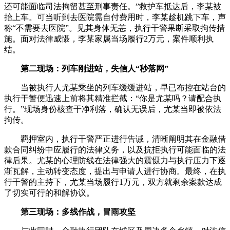
还可能面临司法拘留甚至刑事责任。”救护车抵达后，李某被
抬上车。可当听到去医院需自付费用时，李某趁机跳下车，声
称“不需要去医院”。见其身体无恙，执行干警果断采取拘传措
施。面对法律威慑，李某家属当场履行2万元，案件顺利执
结。
第二现场：列车刚进站，失信人“秒落网”
当被执行人尤某乘坐的列车缓缓进站，早已布控在站台的
执行干警便迅速上前将其精准拦截：“你是尤某吗？请配合执
行。”现场身份核查干净利落，确认无误后，尤某当即被依法
拘传。
羁押室内，执行干警严正进行告诫，清晰阐明其在金融借
款合同纠纷中应履行的法律义务，以及抗拒执行可能面临的法
律后果。尤某的心理防线在法律强大的震慑力与执行压力下逐
渐瓦解，主动转变态度，提出与申请人进行协商。最终，在执
行干警的主持下，尤某当场履行1万元，双方就剩余案款达成
了切实可行的和解协议。
第三现场：多线作战，冒雨攻坚