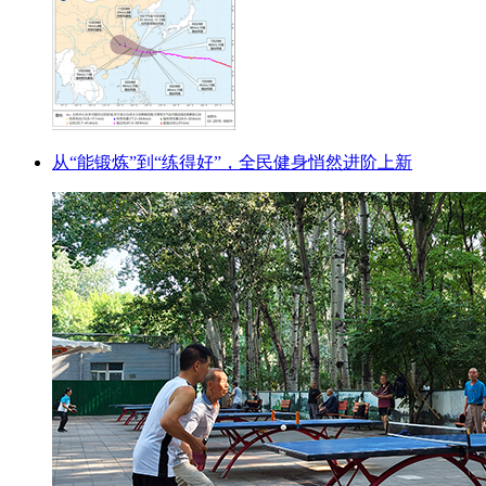
从“能锻炼”到“练得好”，全民健身悄然进阶上新