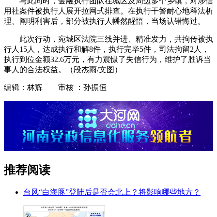
与此同时，金融执行团队在城区及周边多个乡镇，对涉信
用社案件被执行人展开拉网式排查。在执行干警耐心地释法析
理、阐明利害后，部分被执行人幡然醒悟，当场认错悔过。
此次行动，宛城区法院三线并进、精准发力，共拘传被执
行人15人，达成执行和解8件，执行完毕5件，司法拘留2人，
执行到位金额32.6万元，有力震慑了失信行为，维护了胜诉当
事人的合法权益。（段杰雨/文图）
编辑：林辉 审核 ：孙振恒
推荐阅读
台风“白海豚”登陆后是否会北上？将影响哪些地方？