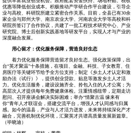
提供丰富就业创业机会。政府配套资金扶持、场地补贴、税收
优惠等降低创业成本。积极推动产学研合作平台建设，引导企
业与高校、科研院所建立紧密合作关系。目前，全县已有30余
家企业与郑州大学、南京农业大学、河南农业大学等高校和科
研院所签订了合作协议，共建了一批工程技术研究中心、产业
研究院、博士后创新实践基地等研发平台，实现人才与产业的
深度融合发展。
用心留才：优化服务保障，营造良好生态
着力优化服务保障营造留才良好生态。强化政策保障，出
台“英才聚温”十条措施，在项目、金融、科技、子女教育、住
房医疗等关键环节给予全方位支持；制定《乡土人才认定和激
励办法（试行）》，提供创业贷款、贴息等激发乡土人才活
力。优化生活服务，建设设施齐全、拎包入住的人才公寓；为
高层次人才提供每年免费健康体检。注重情感纽带，定期走访
慰问、召开座谈会解决实际困难；举办“情聚古温 缘来有
你”青年人才联谊会，搭建交流平台，增强人才认同感与归属
感。如今的温县，产业与人才活力迸发，未来将持续深化产才
融合，完善机制优化环境，汇聚英才共谱高质量发展新篇章。
（毕晓迪）