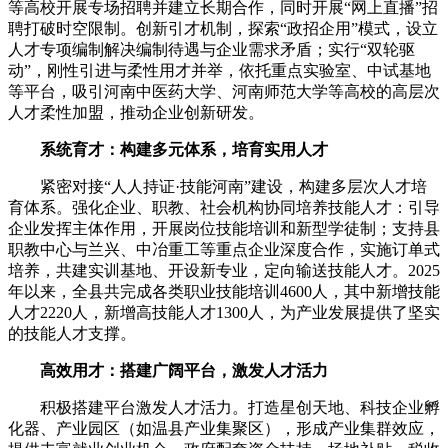
等高校开展专场招聘并建立长期合作，同时开展“网上直播”招
聘打破时空限制。创新引才机制，探索“政招企用”模式，设立
人才专项编制解决编制待遇与企业需求矛盾；实行“双轮驱
动”，刚性引进与柔性用才并举，依托重点实验室、中试基地
等平台，吸引河南中医药大学、河南师范大学等高校的高层次
人才柔性加盟，推动企业创新研发。
系统育才：构建多元体系，培育实用人才
紧密对接“人人持证·技能河南”建设，构建多层次人才培
育体系。强化企业、职教、社会机构协同培养技能人才：引导
企业发挥主体作用，开展岗位技能培训和新型学徒制；支持县
职教中心与兰兴、中冶重工等重点企业深度合作，实施订单式
培养，共建实训基地、开设新专业，定向输送技能人才。2025
年以来，全县共完成各类职业技能培训4600人，其中新增技能
人才2220人，新增高技能人才1300人，为产业发展提供了坚实
的技能人才支撑。
高效用才：搭建广阔平台，激发人才活力
积极搭建平台激发人才活力。打造星创天地、科技企业孵
化器、产业园区（如温县产业集聚区），形成产业集群效应，