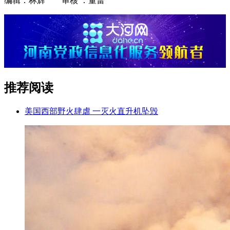
编辑：林辉 审核 ：董蕾
推荐阅读
美国西部野火肆虐 一灭火直升机坠毁