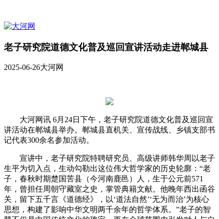
老子研究院道德文化普及巡回宣讲活动走进郸城县
2025-06-26
大河网
大河网讯 6月24日下午，老子研究院道德文化普及巡回宣
讲活动在郸城县举办。郸城县直机关、宣传战线、乡镇支部书
记代表300余名参加活动。
宣讲中，老子研究院特聘研究员、高级讲师韩华周以老子
生平为切入点，生动勾勒出这位伟大哲学家的历史轮廓：“老
子，春秋时期楚国苦县（今河南鹿邑）人，生于公元前571
年，曾担任周朝守藏室之史，掌管典籍文献。他晚年西出函谷
关，留下五千言《道德经》，以‘道法自然’‘无为而治’为核心
思想，构建了影响中华文明两千余年的哲学体系。”老子的智