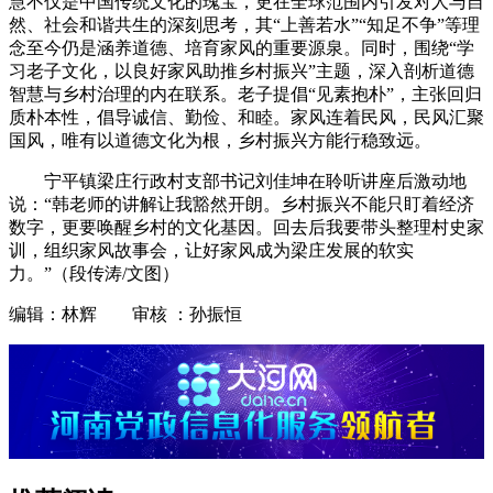
慧不仅是中国传统文化的瑰宝，更在全球范围内引发对人与自
然、社会和谐共生的深刻思考，其“上善若水”“知足不争”等理
念至今仍是涵养道德、培育家风的重要源泉。同时，围绕“学
习老子文化，以良好家风助推乡村振兴”主题，深入剖析道德
智慧与乡村治理的内在联系。老子提倡“见素抱朴”，主张回归
质朴本性，倡导诚信、勤俭、和睦。家风连着民风，民风汇聚
国风，唯有以道德文化为根，乡村振兴方能行稳致远。
宁平镇梁庄行政村支部书记刘佳坤在聆听讲座后激动地
说：“韩老师的讲解让我豁然开朗。乡村振兴不能只盯着经济
数字，更要唤醒乡村的文化基因。回去后我要带头整理村史家
训，组织家风故事会，让好家风成为梁庄发展的软实
力。”（段传涛/文图）
编辑：林辉 审核 ：孙振恒