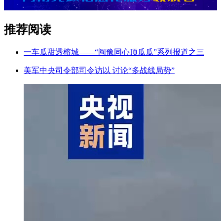
推荐阅读
一车瓜甜透榕城——“闽豫同心顶瓜瓜”系列报道之三
美军中央司令部司令访以 讨论“多战线局势”