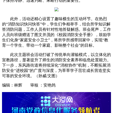
下保持冷静、迅速判断、果断行动的重要性。
此外，活动还精心设置了趣味横生的互动环节。在热烈
的“消防知识快问快答”中，学生们争相举手，结合所学知识解
答消防问题，工作人员有针对性地答疑解惑。班会尾声，工作
人员向班级赠送了图文并茂的《校园消防安全手册》，鼓励学
生们化身“家庭安全小卫士”，将所学所感带回家中，实现“教
育一个学生、带动一个家庭、影响整个社会”的目标。
此次主题班会活动打破了传统单向灌输模式，以立体化的
宣教路径，显著提升了师生的消防安全素养和临危处置能力。
下一步，东风路街道将持续深化“消校协作”机制，不断拓展消
防安全“进校园”的广度与深度，为莘莘学子茁壮成长营造坚实
可靠的安全环境。（
孙威/文图）
编辑：林辉 审核 ：安艳鸽