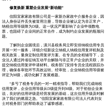
修复焕新 重塑企业发展“新动能”
信阳宜家家政有限公司是一家新办家政中介服务企业，因
法人身份证件丢失被冒用注册，导致企业被认定为非正常户，
纳税信用等级降为D级。这一状况严重影响了企业申领数电
票，也阻碍了企业间的正常合作，成为制约企业发展的瓶颈问
题。
了解到企业困境后，潢川县税务局立即安排纳税信用专员
开展一对一服务，详细介绍新设立纳税人纳税信用复评机制及
相关政策，量身定制信用复评方案。在专员的全程辅导下，企
业法人通过跨省征纳互动平台解除与非正常户企业的关联，并
提交纳税信用复评申请材料。税务部门安排专员全流程跟踪办
理，确保各审批环节高效运转。经审批，企业纳税信用等级被
评定为M级，成功化解了发展难题。
“多亏了税务专员的一对一精准指导，帮助我们完成纳税
信用复评，企业信用等级从D级提升到M级。对于初创企业来
说，良好的信用评级是经营发展的基础，这次信用升级及时解
决了我们的燃眉之急。”信阳宜家家政有限公司法人代表刘女
士对税务部门的帮助表达了诚挚感谢。