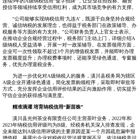
连续9年的A级纳税信用“金字招牌”，让企业在招投标、融资
授信等领域持续享受信用红利，成为其市场竞争的有力支撑。
“公司能够实现纳税信用‘九连A’，既源于自身坚持合规经
营、诚信纳税的发展理念，也得益于税务部门在政策辅导、办
税服务等方面的有力支持。”公司财务负责人上官女士表示。
在推动企业合规经营过程中，税务部门主动上门，详细介绍A
级纳税人受益清单，开展一对一政策辅导。在发票领用方面，
企业可一次性领取不超过3个月的增值税发票，并能即时办理
发票额度提升；办理税费事项时，还能享受绿色通道、专窗服
务，优先办理退税业务。
为进一步优化对A级纳税人的服务，潢川县税务局为辖区
A级企业开通绿色通道，简化发票购领程序，采取即时审批等
方式，充分发挥企业信用评价结果的正向激励作用，切实提升
守信企业的获得感与满意度。
精准滴灌 培育纳税信用“新苗株”
潢川县光州茶业有限责任公司主营茶叶业务，2022年和
2023年纳税信用评级均为B级。经税务机关深入排查发现，企
业未能达到A级信用评级的主要原因是某一个月因疏忽漏申报
增值税，暴露出企业对税收征管法规掌握不足、依法纳税意识