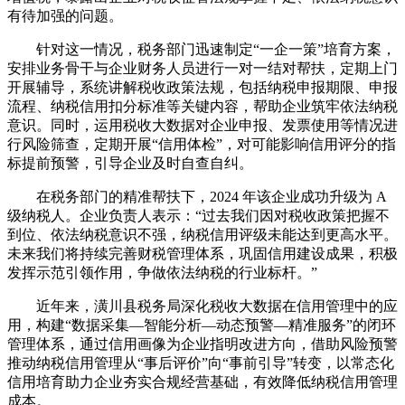
有待加强的问题。
针对这一情况，税务部门迅速制定“一企一策”培育方案，
安排业务骨干与企业财务人员进行一对一结对帮扶，定期上门
开展辅导，系统讲解税收政策法规，包括纳税申报期限、申报
流程、纳税信用扣分标准等关键内容，帮助企业筑牢依法纳税
意识。同时，运用税收大数据对企业申报、发票使用等情况进
行风险筛查，定期开展“信用体检”，对可能影响信用评分的指
标提前预警，引导企业及时自查自纠。
在税务部门的精准帮扶下，2024 年该企业成功升级为 A
级纳税人。企业负责人表示：“过去我们因对税收政策把握不
到位、依法纳税意识不强，纳税信用评级未能达到更高水平。
未来我们将持续完善财税管理体系，巩固信用建设成果，积极
发挥示范引领作用，争做依法纳税的行业标杆。”
近年来，潢川县税务局深化税收大数据在信用管理中的应
用，构建“数据采集—智能分析—动态预警—精准服务”的闭环
管理体系，通过信用画像为企业指明改进方向，借助风险预警
推动纳税信用管理从“事后评价”向“事前引导”转变，以常态化
信用培育助力企业夯实合规经营基础，有效降低纳税信用管理
成本。