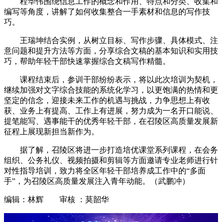
程华伟围绕信息工作的概念和作用、特点和分类、收集和
编写等角度，讲解了如何收集整合一手素材和信息的写作技
巧。
王瑞坤结合实例，从树立目标、写作步骤、具体模式、注
意问题和提升方法等方面，分享综合文稿的基本知识和实用技
巧，帮助年轻干部快速掌握综合文稿写作精髓。
课程结束后，参训干部纷纷表示，将以此次培训为契机，
继续加强对文字综合技能的系统化学习，以更饱满的热情和更
坚定的信念，迎接未来工作的机遇与挑战，力争思想上有收
获、业务上有提高、工作上有进展，努力成为一名开口能说、
提笔能写、遇事能干的优秀年轻干部，在召陵区高质量发展新
征程上展现新担当新作为。
据了解，召陵区将进一步打造培优课堂系列课程，在会务
组织、公务礼仪、视频拍摄和剪辑等方面邀请专业老师进行针
对性指导培训，致力将全区年轻干部培养成工作中的“多面
手”，为召陵区高质量发展注入青年动能。（武鹏冲）
编辑：林辉 审核 ：莫韶华