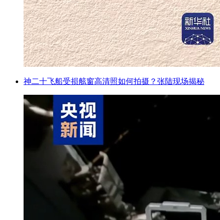
神二十飞船受损舷窗高清照如何拍摄？张陆现场揭秘