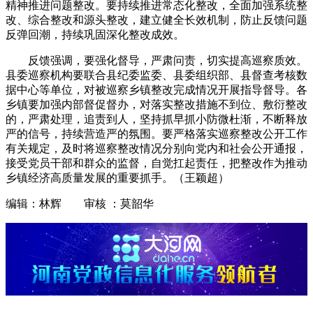
精神推进问题整改。要持续推进常态化整改，全面加强系统整
改、综合整改和源头整改，建立健全长效机制，防止反馈问题
反弹回潮，持续巩固深化整改成效。
反馈强调，要强化督导，严肃问责，切实提高巡察质效。
县委巡察机构要联合县纪委监委、县委组织部、县督查考核数
据中心等单位，对被巡察乡镇整改完成情况开展指导督导。各
乡镇要加强内部督促督办，对落实整改措施不到位、敷衍整改
的，严肃处理，追责到人，坚持抓早抓小防微杜渐，不断释放
严的信号，持续营造严的氛围。要严格落实巡察整改公开工作
有关规定，及时将巡察整改情况分别向党内和社会公开通报，
接受党员干部和群众的监督，自觉扛起责任，把整改作为推动
乡镇经济高质量发展的重要抓手。（王颖超）
编辑：林辉 审核 ：莫韶华