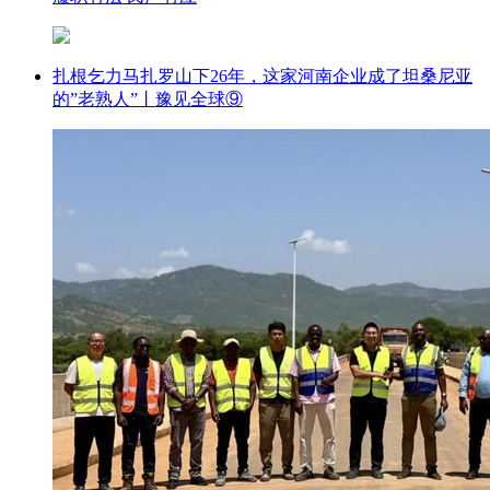
扎根乞力马扎罗山下26年，这家河南企业成了坦桑尼亚
的”老熟人”丨豫见全球⑨