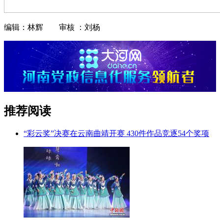
编辑：林辉 审核 ：刘杨
推荐阅读
“彩云奖”决赛在云南曲靖开赛 430件作品竞逐54个奖项