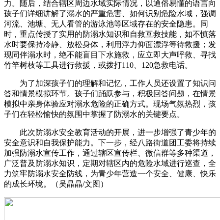
力。随后，结合辖区周边水域实际情况，以通俗易懂的语言向
孩子们详细讲解了溺水的严重危害、如何识别危险水域，强调
河流、池塘、无人看管的游泳池等区域存在的安全隐患。同
时，重点传授了实用的防溺水知识和自救互救技能，如不慎落
水时要保持冷静、放松身体，利用浮力仰面漂浮等待救援；发
现同伴溺水时，绝不能盲目下水施救，应立即大声呼救、寻找
竹竿树枝等工具进行救援，或拨打110、120急救电话。
为了加深孩子们的理解和记忆，工作人员还设置了知识问
答和情景模拟环节。孩子们踊跃参与，积极回答问题，在情景
模拟中亲身体验应对溺水危险的正确方式。现场气氛热烈，孩
子们在轻松愉快的氛围中掌握了防溺水的关键要点。
此次防溺水安全教育活动的开展，进一步增强了青少年的
安全意识和自我保护能力。下一步，经八路街道团工委将持续
加强防溺水宣传工作，通过辖区宣传栏、微信群等多种渠道，
广泛普及防溺水知识，定期对辖区内的危险水域进行巡查，全
力筑牢防溺水安全防线，为青少年营造一个安全、健康、快乐
的成长环境。（吴晶晶/文图）