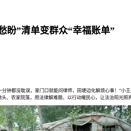
愁盼”清单变群众“幸福账单”
一分钟都没耽误，家门口就能问律师，田埂边化解烦心事！”小
间地头、农家院落，用法律解难题、以行动暖民心，让法治阳光照